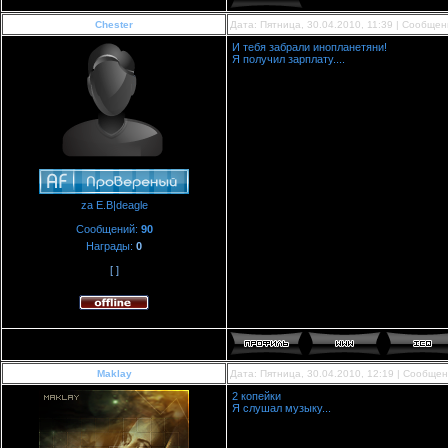
Chester
Дата: Пятница, 30.04.2010, 11:39 | Сообще
И тебя забрали инопланетяни!
Я получил зарплату....
za E.B|deagle
Сообщений:
90
Награды:
0
[ ]
Maklay
Дата: Пятница, 30.04.2010, 12:19 | Сообще
2 копейки
Я слушал музыку...