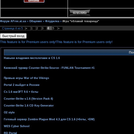
Форум AFree.at.ua
»
Общение
»
Флудилка
»
Игра "обламай товарища"
4
Страница
4
из
5
«
1
2
3
5
»
This feature is for Premium users only!
This feature is for Premium users only!
По
Навыки владения пистолетами в CS 1.6
Киевский турнир Counter-Strike:Source - FUNLAN Tournament #1
Превью игры War of the Vikings
Portal 2 выйдет в России
Cs 1.6 war3FT 9.6 + боты
Counter-Strike v.1.6 (Version Pack 4)
Counter-Strike 1.6 CD Key Generator
O2 style
Готовый сервер Zombie Plague Mod 4.3 для CS 1.6 (+боты, +DM)
WES Cyber School
RD Portal