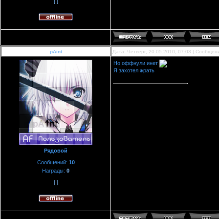
[ ]
pAint
Дата: Четверг, 20.05.2010, 07:03 | Сообще
Но оффнули инет
Я захотел жрать
Рядовой
Сообщений:
10
Награды:
0
[ ]