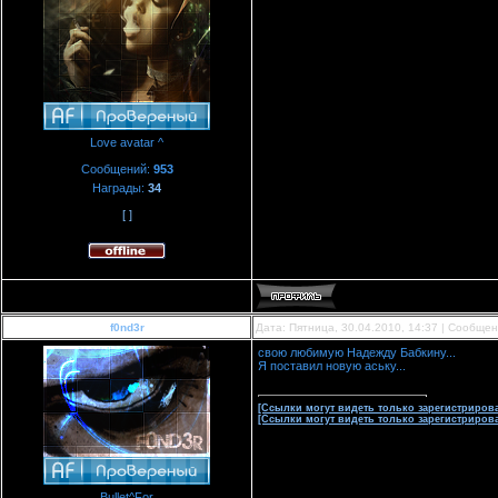
Love avatar ^
Сообщений:
953
Награды:
34
[ ]
f0nd3r
Дата: Пятница, 30.04.2010, 14:37 | Сообще
свою любимую Надежду Бабкину...
Я поставил новую аську...
[Ссылки могут видеть только зарегистриров
[Ссылки могут видеть только зарегистриров
Bullet^For