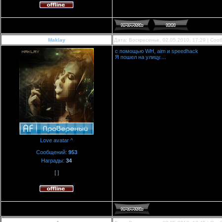
Maklay
Дата: Воскресенье, 02.05.2010, 17:29 | Со
с помощью WH, aim и speedhack
Я пошел на улицу....
Love avatar ^
Сообщений:
953
Награды:
34
[ ]