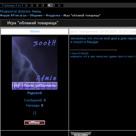
4
Страница
4
из
5
«
1
2
3
5
»
Модератор форума:
Maklay
Форум AFree.at.ua
»
Общение
»
Флудилка
»
Игра "обламай товарища"
Игра "обламай товарища"
500kH
Дата: Понедельник, 26.04.2010, 13:16 | Со
окозалось что это не мой дом а дом наро
я пошёл в МакДак
I love A-free)))
извините что в аве написано админ просто взял со
Рядовой
Сообщений:
9
Награды:
0
[ ]