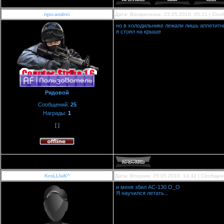
про-andrei
Дата: Воскресенье, 23.05.2010, 05:21 | Со
но в холодильнике лежали лишь аппетитн
я стоял на крыше
Рядовой
Сообщений:
25
Награды:
1
[ ]
KroLLIuK^
Дата: Вторник, 25.05.2010, 14:32 | Сообще
и меня збил АС-130 О_О
Я научился летать...