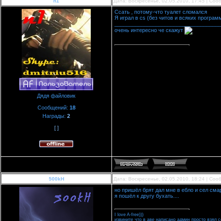
n1
Дата: Воскресенье, 02.05.2010, 17:45 | Со
Ссать , потому-что туалет сломался
Я играл в cs (без читов и всяких програм
____________________________________
очень интересно че скажут
Дядя файловик
Сообщений:
18
Награды:
2
[ ]
500kH
Дата: Воскресенье, 02.05.2010, 18:24 | Со
но пришёл брят дал мне в ебло и сел сма
я пошёл к другу бухать....
I love A-free)))
извините что в аве написано админ просто взял со