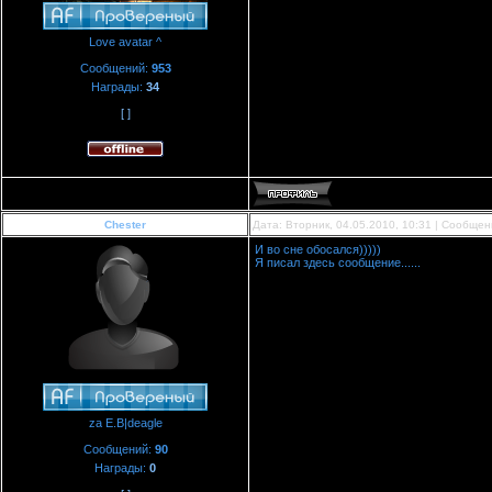
Love avatar ^
Сообщений:
953
Награды:
34
[ ]
Chester
Дата: Вторник, 04.05.2010, 10:31 | Сообще
И во сне обосался)))))
Я писал здесь сообщение......
za E.B|deagle
Сообщений:
90
Награды:
0