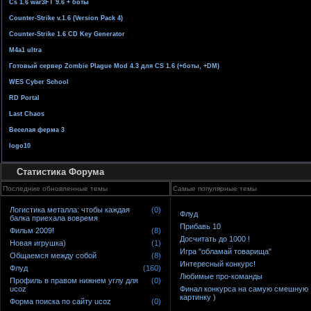
Cs 1.6 war3FT 9.6 + боты
Counter-Strike v.1.6 (Version Pack 4)
Counter-Strike 1.6 CD Key Generator
M4a1 ultra
Готовый сервер Zombie Plague Mod 4.3 для CS 1.6 (+боты, +DM)
WES Cyber School
RD Portal
Last Chaos
Веселая ферма 3
logo10
Статистика Форума
Последние обновленные темы
Самые популярные темы
Логистика металла: чтобы каждая
(0)
Флуд
балка приехала вовремя
Прибавь 10
Фильм 2009!
(8)
Досчитать до 1000 !
Новая игрушка)
(1)
Игра "обламай товарища"
Общаемся между собой
(8)
Интересный конкурс!
Флуд
(160)
Любимые про-команды
Профиль в правом нижнем углу для
(0)
ucoz
Финал конкурса на самую смешную
картинку )
Форма поиска по сайту ucoz
(0)