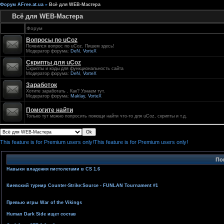
Форум AFree.at.ua
»
Всё для WEB-Мастера
Всё для WEB-Мастера
Форум
Вопросы по uCoz
Появился вопрос по uCoz. Пишем здесь!
Модератор форума:
DeN
,
VorteX
Скрипты для uCoz
Скрипты и коды для функциональность сайта
Модератор форума:
DeN
,
VorteX
Заработок
Хотите заработать . Как? Узнаем тут.
Модератор форума:
Maklay
,
VorteX
Помогите найти
Только тут можно попросить помощи найти что-то для uCoz, скрипты и т.д.
This feature is for Premium users only!
This feature is for Premium users only!
По
Навыки владения пистолетами в CS 1.6
Киевский турнир Counter-Strike:Source - FUNLAN Tournament #1
Превью игры War of the Vikings
Human Dark Side ищет состав