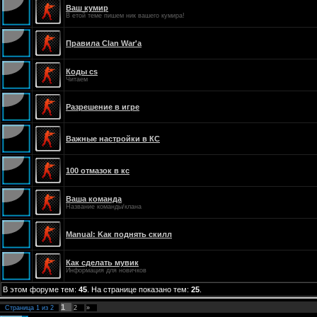
Ваш кумир
В етой теме пишем ник вашего кумира!
Правила Clan War'a
Коды cs
Читаем
Разрешение в игре
Важные настройки в КС
100 отмазок в кс
Ваша команда
Название команды/клана
Manual: Kак поднять скилл
Как сделать мувик
Информация для новичков
В этом форуме тем:
45
. На странице показано тем:
25
.
1
Страница
1
из
2
2
»