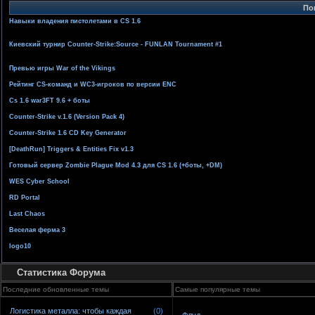
По
Навыки владения пистолетами в CS 1.6
Киевский турнир Counter-Strike:Source - FUNLAN Tournament #1
Превью игры War of the Vikings
Рейтинг CS-команд и WC3-игроков по версии ENC
Cs 1.6 war3FT 9.6 + боты
Counter-Strike v.1.6 (Version Pack 4)
Counter-Strike 1.6 CD Key Generator
[DeathRun] Triggers & Entities Fix v1.3
Готовый сервер Zombie Plague Mod 4.3 для CS 1.6 (+боты, +DM)
WES Cyber School
RD Portal
Last Chaos
Веселая ферма 3
logo10
Статистика Форума
Последние обновленные темы
Самые популярные темы
Логистика металла: чтобы каждая
(0)
Флуд