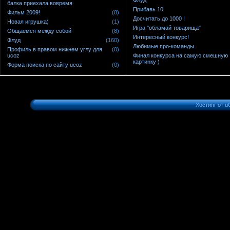
балка приехала вовремя
Прибавь 10
Фильм 2009!
(8)
Досчитать до 1000 !
Новая игрушка)
(1)
Игра "обламай товарища"
Общаемся между собой
(8)
Интересный конкурс!
Флуд
(160)
Любимые про-команды
Профиль в правом нижнем углу для
(0)
ucoz
Финал конкурса на самую смешную
картинку )
Форма поиска по сайту ucoz
(0)
Хостинг от
u