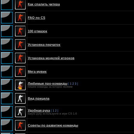
Как спалить читера
FAQ по CS
100 отмазок
Установка перчаток
Установка моделей игрoков
Мега мувик
Любимые про-команды
[
1
2
3
]
пишем команды за которох болеем
Вид прицела
Удобная рука
[
1
2
]
какую руку используете в игре CS 1.6
Советы по развитию команды