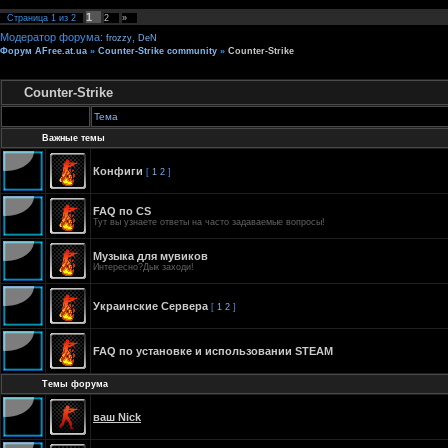
1
Страница
1
из
2
2
»
Модератор форума:
,
frozzy
DeN
Форум AFree.at.ua
»
Counter-Strike community
»
Counter-Strike
Counter-Strike
Тема
Важные темы
Конфиги
[
1
2
]
FAQ по CS
Тут вы узнаете ответы на часто задаваемые вопросы!
Музыка для мувиков
Интересно?Дык заходи!
Украинские Сервера
[
1
2
]
FAQ по установке и использовании STEAM
Темы форума
ваш Nick