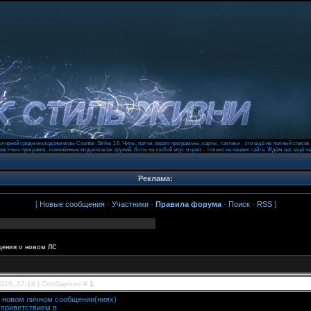
лярной среди молодёжи игры Counter-Strike 1.6. Читы, патчи, steam программы, карты, тактики - это ещё не полный списо
ерестных программ, изменённые модели всех оружий, боты на любой вкус и цвет - только на нашем сайте. Ждём вас ещё н
Реклама:
[
Новые сообщения
·
Участники
·
Правила форума
·
Поиск
·
RSS
]
щения о новом ЛС
2010, 17:19 | Сообщение #
1
о новом личном сообщении(ниях)
,приветствием в