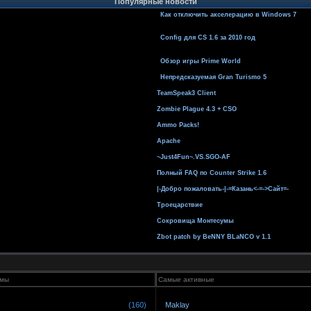
Популярные новости
Как отключить акселерацию в Windows 7
Config для CS 1.6 за 2010 год
Обзор игры Prime World
Непредсказуемая Gran Turismo 5
TeamSpeak3 Client
Zombie Plague 4.3 + CSO
Ammo Packs!
Apache
~Just4Fun~.VS.SGO-AF
Полный FAQ по Counter Strike 1.6
|-Добро пожаловать-|-=Казань<-=->Сайт=-
Троецарствие
Сокровища Монтесумы
Zbot patch by BeNNY BLaNCO v 1.1
емы
Самые активные
(160)
Maklay