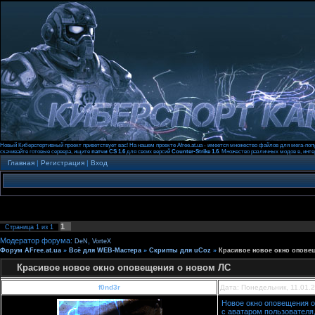
Новый Киберспортивный проект приветствует вас! На нашем проекте Afree.at.ua - имеется множество файлов для мега-попу
скачивайте готовые сервера, ищите
патчи CS 1.6
для своих версий
Counter-Strike 1.6
. Множество различных модов в, инт
Главная
|
Регистрация
|
Вход
1
Страница
1
из
1
Модератор форума:
,
DeN
VorteX
Форум AFree.at.ua
»
Всё для WEB-Мастера
»
Скрипты для uCoz
»
Красивое новое окно опове
Красивое новое окно оповещения о новом ЛС
f0nd3r
Дата: Понедельник, 11.01.
Новое окно оповещения 
с аватаром пользователя