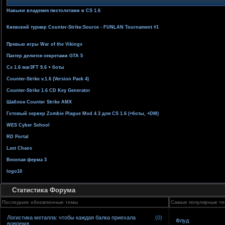
Навыки владения пистолетами в CS 1.6
Киевский турнир Counter-Strike:Source - FUNLAN Tournament #1
Превью игры War of the Vikings
Пахтер делится секретами GTA 5
Cs 1.6 war3FT 9.6 + боты
Counter-Strike v.1.6 (Version Pack 4)
Counter-Strike 1.6 CD Key Generator
Шаблон Counter Strike AMX
Готовый сервер Zombie Plague Mod 4.3 для CS 1.6 (+боты, +DM)
WES Cyber School
RD Portal
Last Chaos
Веселая ферма 3
logo10
Статистика Форума
Последние обновленные темы
Самые популярные т
Логистика металла: чтобы каждая балка приехала
(0)
Флуд
вовремя