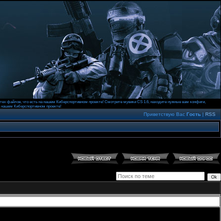
к тех файлов, что есть на нашем Киберспортивном проекте! Смотрите мувики CS 1.6, находите нужные вам конфиги,
а нашем Киберспортивном проекте!
Приветствую Вас
Гость
|
RSS