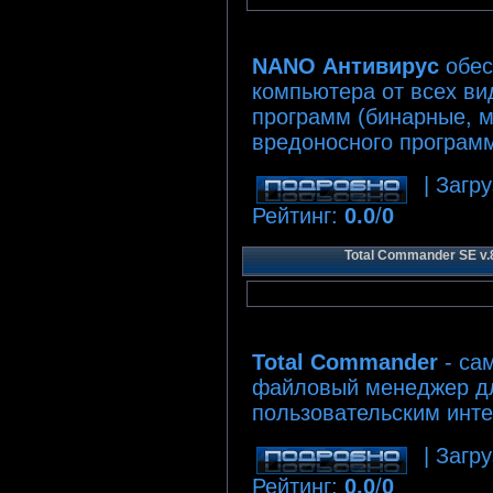
NANO Антивирус
обес
компьютера от всех ви
программ (бинарные, ма
вредоносного программ
| Загру
Рейтинг
:
0.0
/
0
Total Commander SE v.8
Total Commander
- са
файловый менеджер д
пользовательским инт
| Загру
Рейтинг
:
0.0
/
0