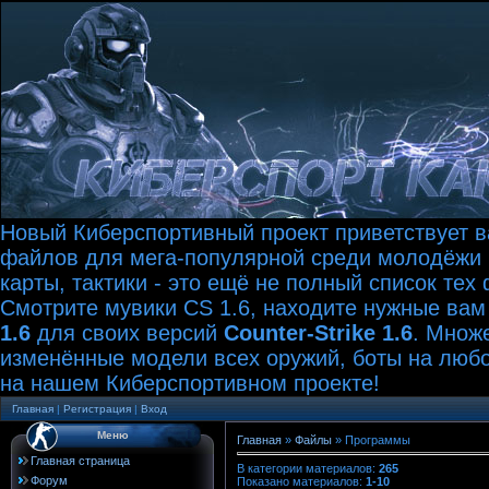
Новый Киберспортивный проект приветствует ва
файлов для мега-популярной среди молодёжи иг
карты, тактики - это ещё не полный список те
Смотрите мувики CS 1.6, находите нужные вам
1.6
для своих версий
Counter-Strike 1.6
. Множ
изменённые модели всех оружий, боты на любой
на нашем Киберспортивном проекте!
Главная
|
Регистрация
|
Вход
Меню
Главная
»
Файлы
» Программы
Главная страница
В категории материалов
:
265
Форум
Показано материалов
:
1-10