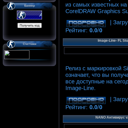
из самых известных на
Баннер
CorelDRAW Graphics Su
| Загру
Рейтинг
:
0.0
/
0
Image-Line- FL St
Счетчики
Релиз с маркировкой Si
означает, что вы получ
все доступные на сего
Image-Line.
| Загру
Рейтинг
:
0.0
/
0
NANO Антивирус v.0