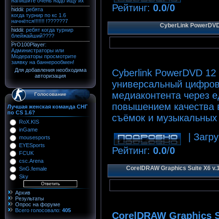
Рейтинг
:
0.0
/
0
CyberLink PowerDVD U
Для добавления необходима
Cyberlink PowerDVD 1
авторизация
универсальный цифров
медиаконтента через 
Голосование
повышением качества 
Лучшая женская команда СНГ
по CS 1.6?
съёмок и музыкальных
RoX.KIS
inGame
| Загру
mousesports
EYESports
Рейтинг
:
0.0
/
0
FCUK
csc.Arena
CorelDRAW Graphics Suite X6 v.
SnG.female
Sky
Архив
Результаты
Опрос на форуме
Всего голосовало:
405
CorelDRAW Graphics S