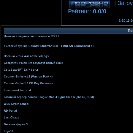
| Загру
Рейтинг
:
0.0
/
0
1-10
11-2
По
Навыки владения пистолетами в CS 1.6
Киевский турнир Counter-Strike:Source - FUNLAN Tournament #1
Превью игры War of the Vikings
Создатели Painkiller создадут новый экшн
Cs 1.6 war3FT 9.6 + боты
Counter-Strike v.1.6 (Version Pack 4)
Counter-Strike 1.6 CD Key Generator
blue desert terrorist
Готовый сервер Zombie Plague Mod 4.3 для CS 1.6 (+боты, +DM)
WES Cyber School
RD Portal
Last Chaos
Веселая ферма 3
logo10