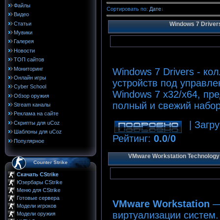
Файлы
Сортировать по
:
Дате
Видео
Статьи
Windows 7 Driver
Мувики
Галерея
Новости
ТОП сайтов
Мониторинг
Windows 7 Drivers - к
Онлайн игры
устройств под управл
Cyber School
Windows 7 x32/x64, пр
Обзор оружия
полный и свежий набор
Stream каналы
Реклама на сайте
| Загру
Скрипты для uCoz
Шаблоны для uCoz
Рейтинг
:
0.0
/
0
Популярное
VMware Workstation Technology 
Сounter Strike
Скачать CStrike
Юзербары CStrike
Меню для CStrike
Готовые сервера
VMware Workstation
—
Модели игроков
виртуализации систем.
Модели оружия