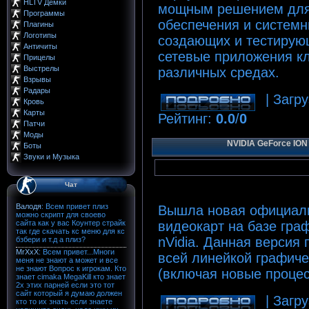
HLTV Демки
мощным решением для 
Программы
обеспечения и системн
Плагины
Логотипы
создающих и тестирую
Античиты
сетевые приложения к
Прицелы
Выстрелы
различных средах.
Взрывы
Радары
| Загру
Кровь
Карты
Рейтинг
:
0.0
/
0
Патчи
Моды
NVIDIA GeForce ION 
Боты
Звуки и Музыка
Чат
Вышла новая официаль
видеокарт на базе гра
nVidia. Данная версия
всей линейкой графиче
(включая новые процес
| Загру